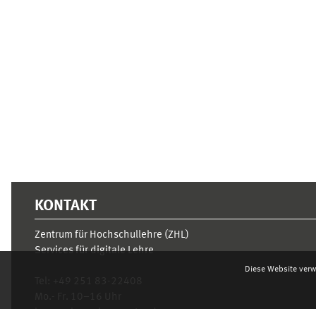
Ergänzungsblöcke
KONTAKT
Zentrum für Hochschullehre (ZHL)
Services für digitale Lehre
Diese Website verw
Tel:
+49 251 83-22408
Mo.- Fr. 10–16 Uhr
learnweb@uni-muenster.de