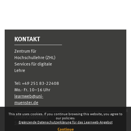
KONTAKT
Zentrum für
Hochschullehre (ZHL)
Services für digitale
Lehre
Tel:
+49 251 83-22408
Mo.- Fr. 10–16 Uhr
learnweb@uni-
muenster.de
x
This site uses cookies. If you continue browsing this website, you agree to
Privacy statement
our policies:
Ergänzende Datenschutzerklärung für das Learnweb-Angebot
Switch to the standard theme
Continue