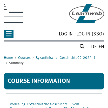
Skip to main content
LOG IN
LOG IN (SSO)
DE
EN
Home
Courses
Byzantinische_Geschichte02-2024_1
Summary
COURSE INFORMATION
Vorlesung: Byzantinische Geschichte II: Vom