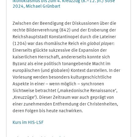
Ikonoklasmus bis zum 4. Kreuzzug (8.–12. Jh.) SoSe
2024, Michael Grünbart
Zwischen der Beendigung der Diskussionen über die
rechte Bilderverehrung (842) und der Eroberung der
Reichshauptstadt Konstantinopel durch die Lateiner
(1204) war das rhomäische Reich ein
global player
:
Einerseits glückte sukzessive die Expansion der
kaiserlichen Herrschaft, andererseits konnte sich
Byzanz als eine politisch tonangebende Macht im
europäischen (und globalen) Kontext darstellen. In der
Vorlesung werden besonders kulturgeschichtliche
Aspekte in einer – wenn möglich – synchronen
Sichtweise betrachtet (‚makedonische Renaissance‘,
‚Kreuzzüge‘). Dieser Zeitraum war auch geprägt von
einer zunehmenden Entfremdung der Christenheiten,
deren Folgen bis heute nachwirken.
Kurs im HIS-LSF