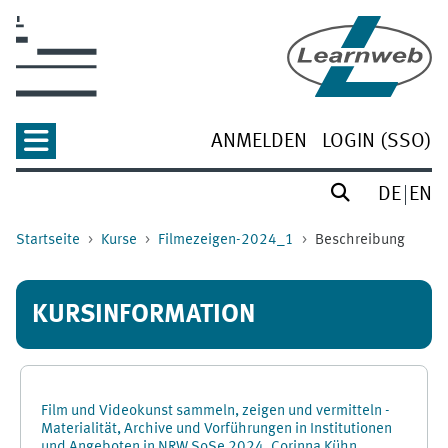
Zum Hauptinhalt
ANMELDEN
LOGIN (SSO)
DE
EN
Startseite
Kurse
Filmezeigen-2024_1
Beschreibung
KURSINFORMATION
Film und Videokunst sammeln, zeigen und vermitteln -
Materialität, Archive und Vorführungen in Institutionen
und Angeboten in NRW SoSe 2024, Corinna Kühn