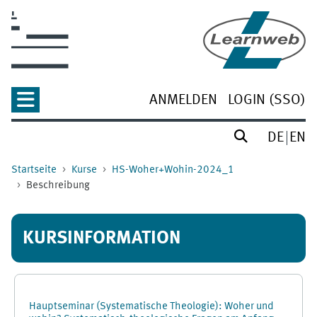
Zum Hauptinhalt
ANMELDEN
LOGIN (SSO)
DE
EN
Startseite
Kurse
HS-Woher+Wohin-2024_1
Beschreibung
KURSINFORMATION
Hauptseminar (Systematische Theologie): Woher und