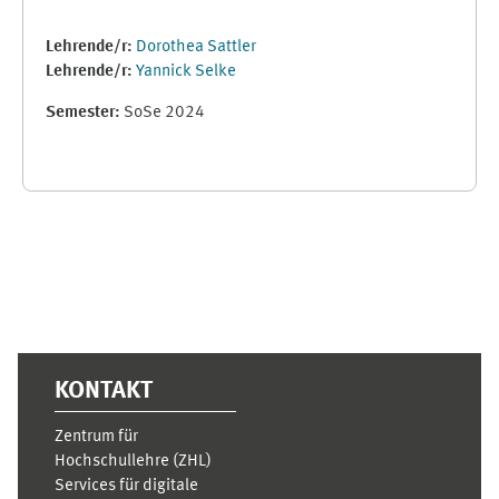
Lehrende/r:
Dorothea Sattler
Lehrende/r:
Yannick Selke
Semester
:
SoSe 2024
Ergänzungsblöcke
KONTAKT
Zentrum für
Hochschullehre (ZHL)
Services für digitale