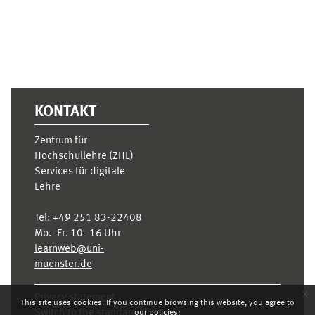
KONTAKT
Zentrum für
Hochschullehre (ZHL)
Services für digitale
Lehre
Tel:
+49 251 83-22408
Mo.- Fr. 10–16 Uhr
learnweb@uni-
muenster.de
x
Privacy statement
This site uses cookies. If you continue browsing this website, you agree to
Switch to the standard theme
our policies: