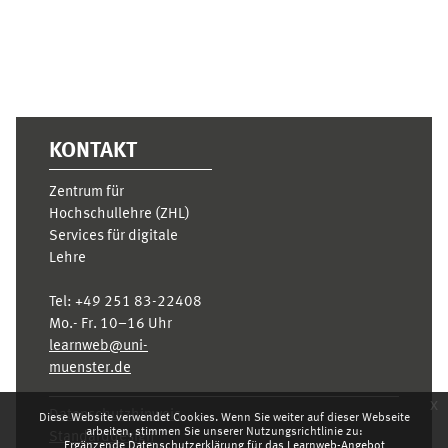
KONTAKT
Zentrum für
Hochschullehre (ZHL)
Services für digitale
Lehre
Tel:
+49 251 83-22408
Mo.- Fr. 10–16 Uhr
learnweb@uni-
muenster.de
x
Datenschutzhinweis
Diese Website verwendet Cookies. Wenn Sie weiter auf dieser Webseite
arbeiten, stimmen Sie unserer Nutzungsrichtlinie zu:
Standarddesign
Ergänzende Datenschutzerklärung für das Learnweb-Angebot