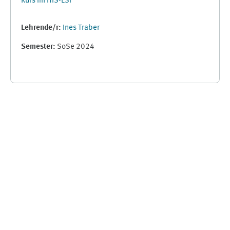
Kurs im HIS-LSF
Lehrende/r:
Ines Traber
Semester
:
SoSe 2024
Ergänzungsblöcke