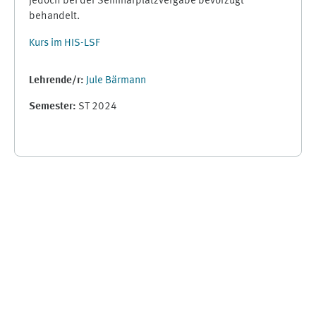
jedoch bei der Seminarplatzvergabe bevorzugt
behandelt.
Kurs im HIS-LSF
Lehrende/r:
Jule Bärmann
Semester
:
ST 2024
Supplementary blocks