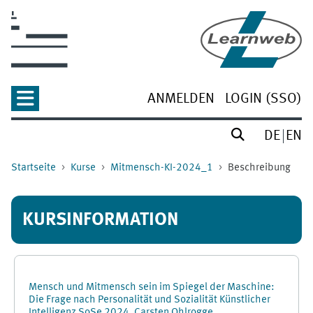
Zum Hauptinhalt
ANMELDEN
LOGIN (SSO)
DE
EN
Startseite
Kurse
Mitmensch-KI-2024_1
Beschreibung
KURSINFORMATION
Mensch und Mitmensch sein im Spiegel der Maschine:
Die Frage nach Personalität und Sozialität Künstlicher
Intelligenz SoSe 2024, Carsten Ohlrogge