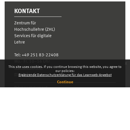
KONTAKT
Zentrum für
Hochschullehre (ZHL)
Services für digitale
Lehre
Tel:
+49 251 83-22408
Mo.- Fr. 10–16 Uhr
x
This site uses cookies. If you continue browsing this website, you agree to
learnweb@uni-
our policies:
muenster.de
Ergänzende Datenschutzerklärung für das Learnweb-Angebot
Continue
Privacy statement
Switch to the standard theme
Dashboard
English ‎(en)‎
Deutsch ‎(de)‎
English ‎(en)‎