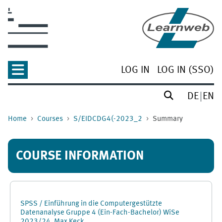
Skip to main content
LOG IN
LOG IN (SSO)
DE
EN
Home
Courses
S/EIDCDG4(-2023_2
Summary
COURSE INFORMATION
SPSS / Einführung in die Computergestützte
Datenanalyse Gruppe 4 (Ein-Fach-Bachelor) WiSe
2023/24, Max Keck