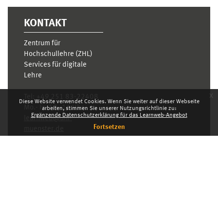
KONTAKT
Zentrum für
Hochschullehre (ZHL)
Services für digitale
Lehre
x
Tel:
+49 251 83-22408
Diese Website verwendet Cookies. Wenn Sie weiter auf dieser Webseite
Mo.- Fr. 10–16 Uhr
arbeiten, stimmen Sie unserer Nutzungsrichtlinie zu:
Ergänzende Datenschutzerklärung für das Learnweb-Angebot
learnweb@uni-
Fortsetzen
muenster.de
Datenschutzhinweis
Standarddesign
Dashboard
Deutsch ‎(de)‎
Deutsch ‎(de)‎
English ‎(en)‎