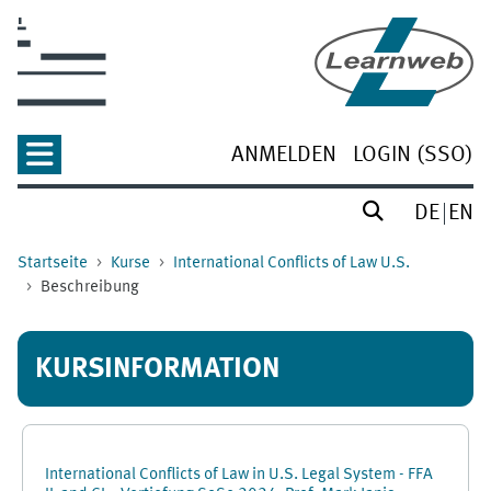
Zum Hauptinhalt
ANMELDEN
LOGIN (SSO)
DE
EN
Startseite
Kurse
International Conflicts of Law U.S.
Beschreibung
KURSINFORMATION
International Conflicts of Law in U.S. Legal System - FFA