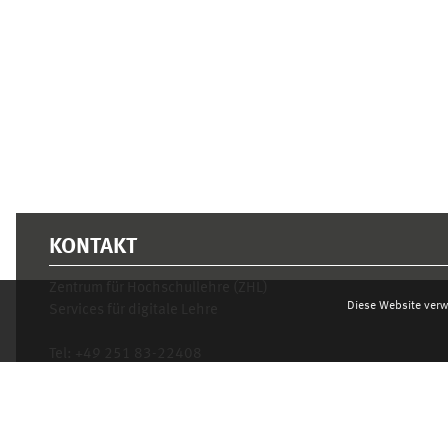
Ergänzungsblöcke
KONTAKT
Zentrum für Hochschullehre (ZHL)
Diese Website verw
Services für digitale Lehre
Tel:
+49 251 83-22408
Mo.- Fr. 10–16 Uhr
learnweb@uni-muenster.de
Datenschutzhinweis