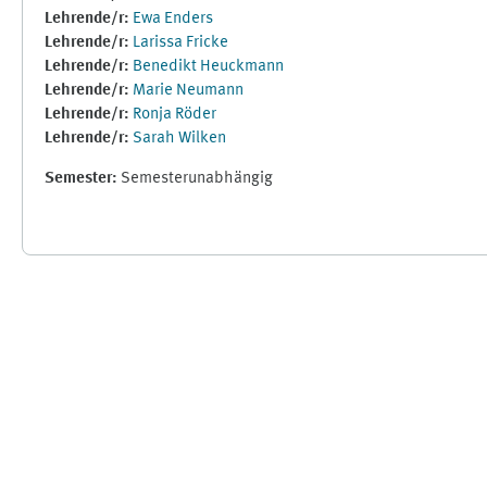
Lehrende/r:
Ewa Enders
Lehrende/r:
Larissa Fricke
Lehrende/r:
Benedikt Heuckmann
Lehrende/r:
Marie Neumann
Lehrende/r:
Ronja Röder
Lehrende/r:
Sarah Wilken
Semester
:
Semesterunabhängig