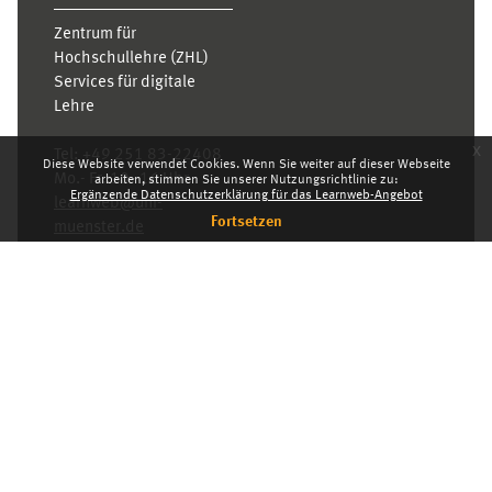
Zentrum für
Hochschullehre (ZHL)
Services für digitale
Lehre
x
Tel:
+49 251 83-22408
Diese Website verwendet Cookies. Wenn Sie weiter auf dieser Webseite
Mo.- Fr. 10–16 Uhr
arbeiten, stimmen Sie unserer Nutzungsrichtlinie zu:
Ergänzende Datenschutzerklärung für das Learnweb-Angebot
learnweb@uni-
Fortsetzen
muenster.de
Datenschutzhinweis
Standarddesign
Dashboard
Deutsch ‎(de)‎
Deutsch ‎(de)‎
English ‎(en)‎
INDEX
KARRIERE
DATENSCHUTZHINWEIS
IMPRESSUM
Powered by
Moodle
© 2026 Universität Münster