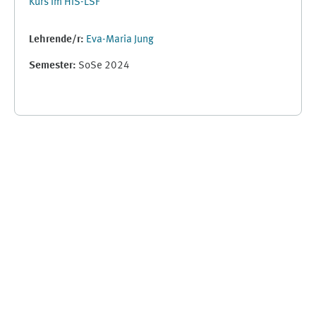
Kurs im HIS-LSF
Lehrende/r:
Eva-Maria Jung
Semester
:
SoSe 2024