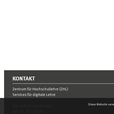
Ergänzungsblöcke
KONTAKT
Zentrum für Hochschullehre (ZHL)
Services für digitale Lehre
Diese Website verw
Tel:
+49 251 83-22408
Mo.- Fr. 10–16 Uhr