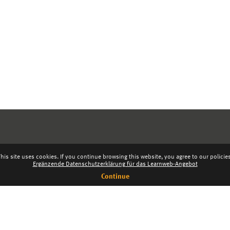
his site uses cookies. If you continue browsing this website, you agree to our policie
Ergänzende Datenschutzerklärung für das Learnweb-Angebot
Continue