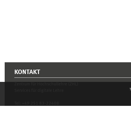
Supplementary blocks
KONTAKT
Zentrum für Hochschullehre (ZHL)
T
Services für digitale Lehre
Tel:
+49 251 83-22408
Mo.- Fr. 10–16 Uhr
learnweb@uni-muenster.de
Privacy statement