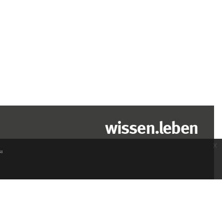
wissen.leben
x
s: