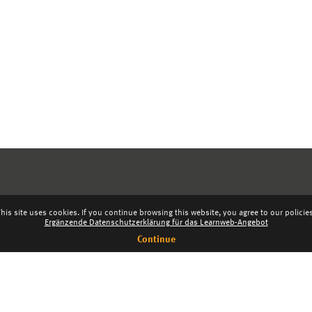
his site uses cookies. If you continue browsing this website, you agree to our policie
Ergänzende Datenschutzerklärung für das Learnweb-Angebot
Continue