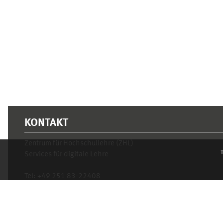
Supplementary blocks
KONTAKT
Zentrum für Hochschullehre (ZHL)
T
Services für digitale Lehre
Tel:
+49 251 83-22408
Mo.- Fr. 10–16 Uhr
learnweb@uni-muenster.de
Privacy statement