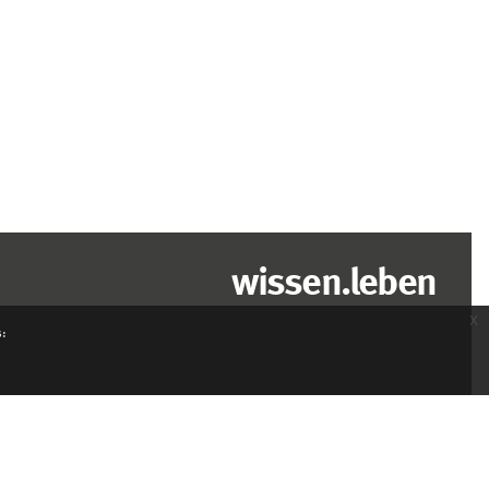
wissen.leben
x
s: