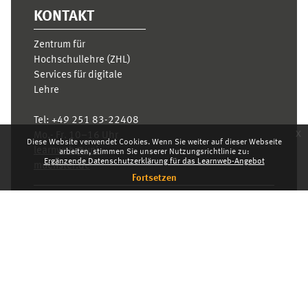
KONTAKT
Zentrum für
Hochschullehre (ZHL)
Services für digitale
Lehre
Tel:
+49 251 83-22408
x
Mo.- Fr. 10–16 Uhr
Diese Website verwendet Cookies. Wenn Sie weiter auf dieser Webseite
learnweb@uni-
arbeiten, stimmen Sie unserer Nutzungsrichtlinie zu:
Ergänzende Datenschutzerklärung für das Learnweb-Angebot
muenster.de
Fortsetzen
Datenschutzhinweis
Standarddesign
Dashboard
Deutsch ‎(de)‎
Deutsch ‎(de)‎
English ‎(en)‎