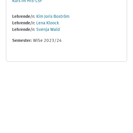
Kurs im HIS-LSF
Lehrende/r:
Kim Joris Boström
Lehrende/r:
Lena Kloock
Lehrende/r:
Svenja Wald
Semester
:
WiSe 2023/24