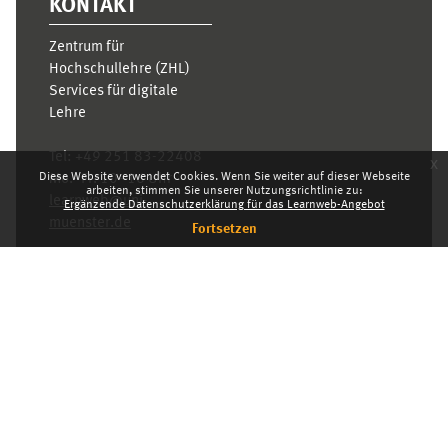
KONTAKT
Zentrum für
Hochschullehre (ZHL)
Services für digitale
Lehre
Tel:
+49 251 83-22408
x
Diese Website verwendet Cookies. Wenn Sie weiter auf dieser Webseite
Mo.- Fr. 10–16 Uhr
arbeiten, stimmen Sie unserer Nutzungsrichtlinie zu:
learnweb@uni-
Ergänzende Datenschutzerklärung für das Learnweb-Angebot
muenster.de
Fortsetzen
Datenschutzhinweis
Standarddesign
Dashboard
Deutsch ‎(de)‎
Deutsch ‎(de)‎
English ‎(en)‎
INDEX
KARRIERE
DATENSCHUTZHINWEIS
IMPRESSUM