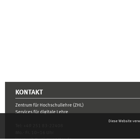
Ergänzungsblöcke
KONTAKT
Zentrum für Hochschullehre (ZHL)
Services für digitale Lehre
Diese Website verw
Tel:
+49 251 83-22408
Mo.- Fr. 10–16 Uhr
learnweb@uni-muenster.de