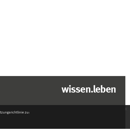
wissen.leben
x
zungsrichtlinie zu: