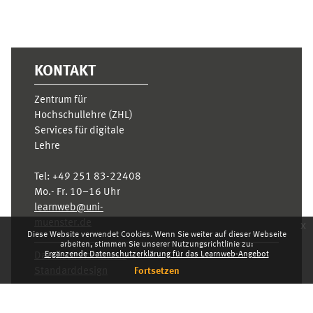
KONTAKT
Zentrum für
Hochschullehre (ZHL)
Services für digitale
Lehre
Tel:
+49 251 83-22408
Mo.- Fr. 10–16 Uhr
learnweb@uni-
muenster.de
x
Diese Website verwendet Cookies. Wenn Sie weiter auf dieser Webseite
arbeiten, stimmen Sie unserer Nutzungsrichtlinie zu:
Ergänzende Datenschutzerklärung für das Learnweb-Angebot
Datenschutzhinweis
Standarddesign
Fortsetzen
Dashboard