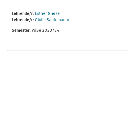
Lehrende/r:
Esther Gierse
Lehrende/r:
Giulia Santomauro
Semester
:
WiSe 2023/24
Ergänzungsblöcke