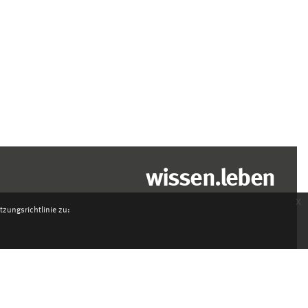
wissen.leben
x
zungsrichtlinie zu: