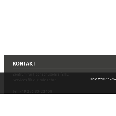
KONTAKT
Zentrum für Hochschullehre (ZHL)
Diese Website verw
Services für digitale Lehre
Tel:
+49 251 83-22408
Mo.- Fr. 10–16 Uhr
learnweb@uni-muenster.de
Datenschutzhinweis