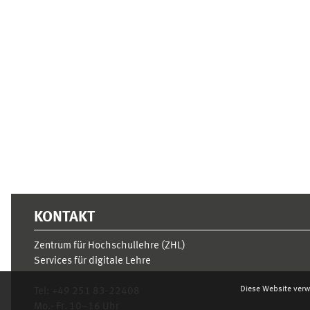
Ergänzungsblöcke
KONTAKT
Zentrum für Hochschullehre (ZHL)
Services für digitale Lehre
Diese Website verw
Tel:
+49 251 83-22408
Mo.- Fr. 10–16 Uhr