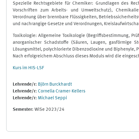
Spezielle Rechtsgebiete für Chemiker: Grundlagen des Rec
Vorschriften zum Arbeits- und Umweltschutz), Chemikalie
Verordnung über brennbare Flüssigkeiten, Betriebssicherheits
und nachrangige Gesetze und Verordnungen, Kreislaufwirtscha
Toxikologie: Allgemeine Toxikologie (Begriffsbestimmung, Prü
anorganischer Schadstoffe (Säuren, Laugen, gasförmige Sto
Lösungsmittel, polychlorierte Dibenzodioxine und Biphenyle, Pe
Nach erfolgreichem Abschluss dieses Moduls wird die einges
Kurs im HIS-LSF
Lehrende/r:
Björn Burckhardt
Lehrende/r:
Cornelia Cramer-Kellers
Lehrende/r:
Michael Seppi
Semester
:
WiSe 2023/24