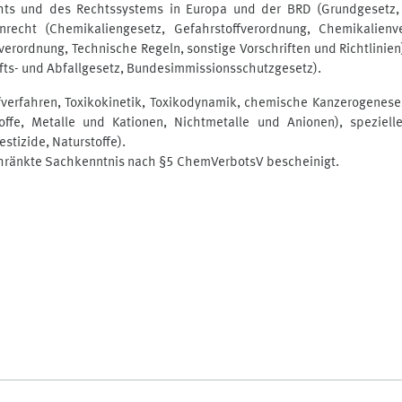
hts und des Rechtssystems in Europa und der BRD (Grundgesetz,
nrecht (Chemikaliengesetz, Gefahrstoffverordnung, Chemikalien
verordnung, Technische Regeln, sonstige Vorschriften und Richtlini
fts- und Abfallgesetz, Bundesimmissionsschutzgesetz).
fverfahren, Toxikokinetik, Toxikodynamik, chemische Kanzerogenese,
ffe, Metalle und Kationen, Nichtmetalle und Anionen), spezielle
stizide, Naturstoffe).
chränkte Sachkenntnis nach §5 ChemVerbotsV bescheinigt.