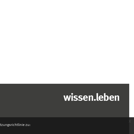
wissen.leben
x
zungsrichtlinie zu: