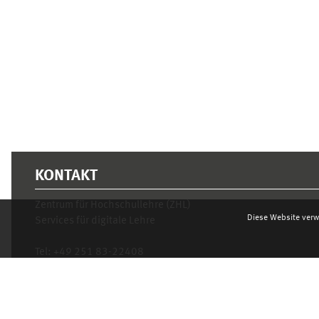
KONTAKT
Zentrum für Hochschullehre (ZHL)
Diese Website verw
Services für digitale Lehre
Tel:
+49 251 83-22408
Mo.- Fr. 10–16 Uhr
learnweb@uni-muenster.de
Datenschutzhinweis