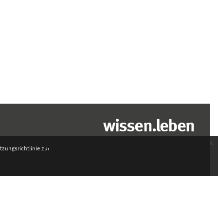
wissen.leben
x
zungsrichtlinie zu: