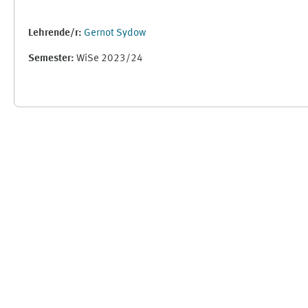
Lehrende/r:
Gernot Sydow
Semester
:
WiSe 2023/24
Ergänzungsblöcke