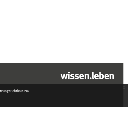
wissen.leben
x
zungsrichtlinie zu: