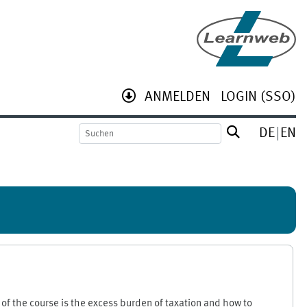
ANMELDEN
LOGIN (SSO)
DE
EN
 of the course is the excess burden of taxation and how to