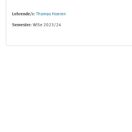
Lehrende/r:
Thomas Hoeren
Semester
:
WiSe 2023/24
Ergänzungsblöcke