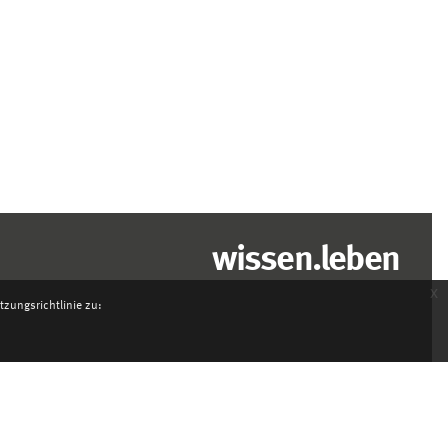
wissen.leben
x
zungsrichtlinie zu: