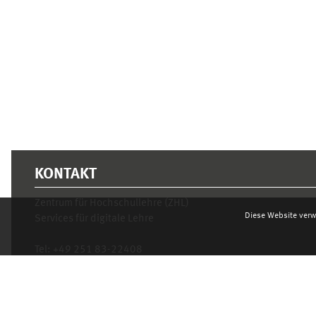
KONTAKT
Zentrum für Hochschullehre (ZHL)
Diese Website verw
Services für digitale Lehre
Tel:
+49 251 83-22408
Mo.- Fr. 10–16 Uhr
learnweb@uni-muenster.de
Datenschutzhinweis