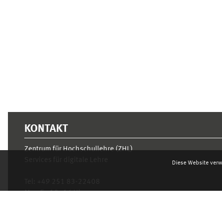
Ergänzungsblöcke
KONTAKT
Zentrum für Hochschullehre (ZHL)
Services für digitale Lehre
Diese Website verw
Tel:
+49 251 83-22408
Mo.- Fr. 10–16 Uhr
learnweb@uni-muenster.de