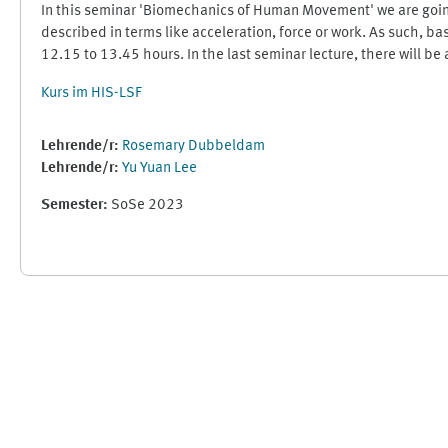
In this seminar 'Biomechanics of Human Movement' we are goin
described in terms like acceleration, force or work. As such, ba
12.15 to 13.45 hours. In the last seminar lecture, there will be a
Kurs im HIS-LSF
Lehrende/r:
Rosemary Dubbeldam
Lehrende/r:
Yu Yuan Lee
Semester
:
SoSe 2023