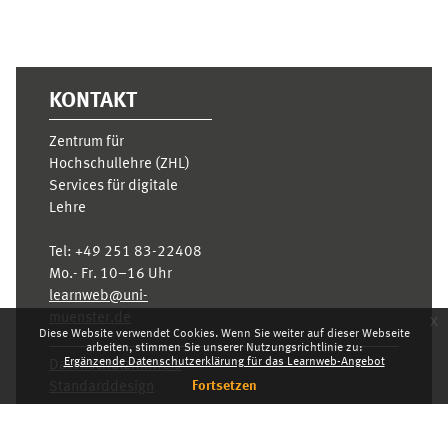
KONTAKT
Zentrum für
Hochschullehre (ZHL)
Services für digitale
Lehre
Tel:
+49 251 83-22408
Mo.- Fr. 10–16 Uhr
learnweb@uni-
muenster.de
x
Diese Website verwendet Cookies. Wenn Sie weiter auf dieser Webseite
arbeiten, stimmen Sie unserer Nutzungsrichtlinie zu:
Ergänzende Datenschutzerklärung für das Learnweb-Angebot
Datenschutzhinweis
Fortsetzen
Standarddesign
Dashboard
Deutsch ‎(de)‎