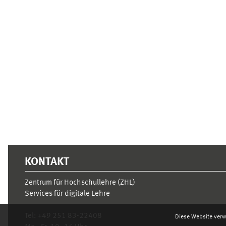
Ergänzungsblöcke
KONTAKT
Zentrum für Hochschullehre (ZHL)
Services für digitale Lehre
Tel:
+49 251 83-22408
Diese Website verw