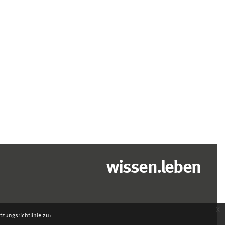
wissen.leben
x
zungsrichtlinie zu: