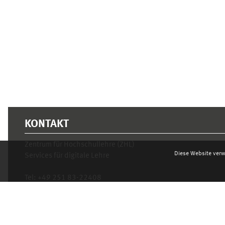
KONTAKT
Zentrum für Hochschullehre (ZHL)
Diese Website verw
Services für digitale Lehre
Tel:
+49 251 83-22408
Mo.- Fr. 10–16 Uhr
learnweb@uni-muenster.de
Datenschutzhinweis