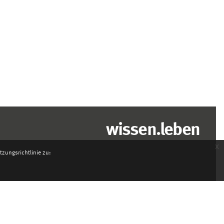
wissen.leben
x
zungsrichtlinie zu: