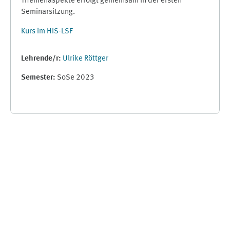
Themenaspekte erfolgt gemeinsam in der ersten
Seminarsitzung.
Kurs im HIS-LSF
Lehrende/r:
Ulrike Röttger
Semester
:
SoSe 2023
Ergänzungsblöcke