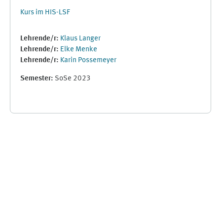
Kurs im HIS-LSF
Lehrende/r:
Klaus Langer
Lehrende/r:
Elke Menke
Lehrende/r:
Karin Possemeyer
Semester
:
SoSe 2023