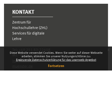
KONTAKT
Zentrum für
Hochschullehre (ZHL)
Services für digitale
Lehre
x
Tel:
+49 251 83-22408
Diese Website verwendet Cookies. Wenn Sie weiter auf dieser Webseite
Mo.- Fr. 10–16 Uhr
arbeiten, stimmen Sie unserer Nutzungsrichtlinie zu:
Ergänzende Datenschutzerklärung für das Learnweb-Angebot
learnweb@uni-
Fortsetzen
muenster.de
Datenschutzhinweis
Standarddesign
Dashboard
Deutsch ‎(de)‎
Deutsch ‎(de)‎
English ‎(en)‎