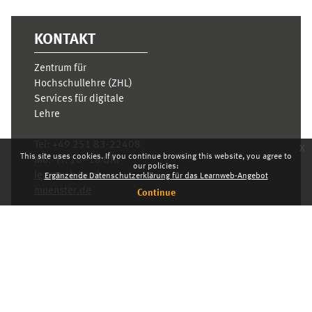
KONTAKT
Zentrum für
Hochschullehre (ZHL)
Services für digitale
Lehre
Tel:
+49 251 83-22408
x
This site uses cookies. If you continue browsing this website, you agree to
Mo.- Fr. 10–16 Uhr
our policies:
learnweb@uni-
Ergänzende Datenschutzerklärung für das Learnweb-Angebot
muenster.de
Continue
Privacy statement
Switch to the standard theme
Dashboard
English ‎(en)‎
Deutsch ‎(de)‎
English ‎(en)‎