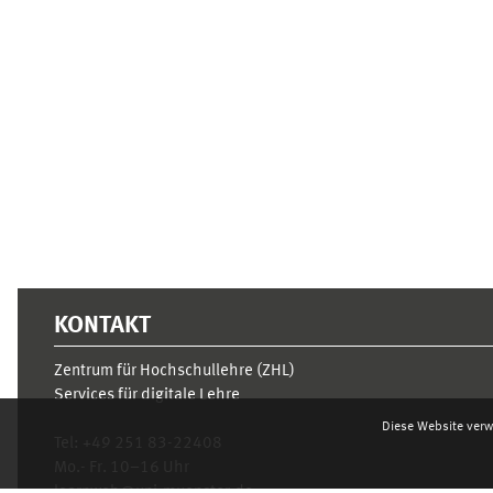
Ergänzungsblöcke
KONTAKT
Zentrum für Hochschullehre (ZHL)
Services für digitale Lehre
Diese Website verw
Tel:
+49 251 83-22408
Mo.- Fr. 10–16 Uhr
learnweb@uni-muenster.de