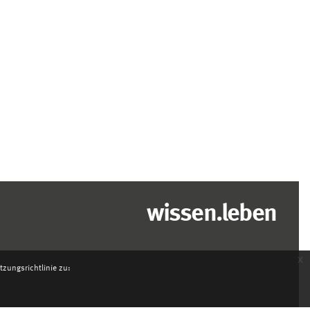
wissen.leben
x
zungsrichtlinie zu: