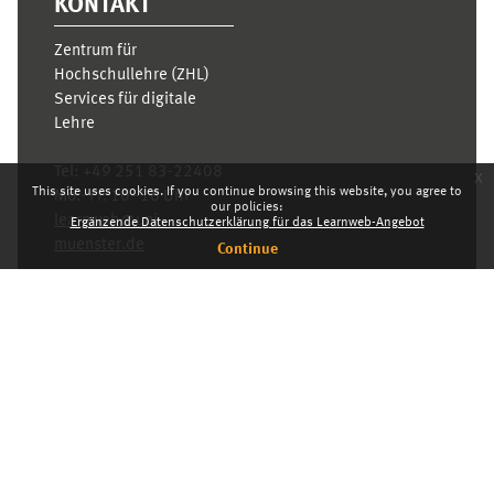
KONTAKT
Zentrum für
Hochschullehre (ZHL)
Services für digitale
Lehre
Tel:
+49 251 83-22408
x
This site uses cookies. If you continue browsing this website, you agree to
Mo.- Fr. 10–16 Uhr
our policies:
learnweb@uni-
Ergänzende Datenschutzerklärung für das Learnweb-Angebot
muenster.de
Continue
Privacy statement
Switch to the standard theme
Dashboard
English ‎(en)‎
Deutsch ‎(de)‎
English ‎(en)‎
INDEX
KARRIERE
PRIVACY STATEMENT
IMPRESSUM