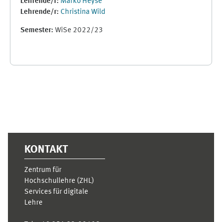
Lehrende/r:
Marko Heyse
Lehrende/r:
Christina Wild
Semester
:
WiSe 2022/23
Ergänzungsblöcke
KONTAKT
Zentrum für
Hochschullehre (ZHL)
Services für digitale
Lehre