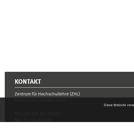
Ergänzungsblöcke
KONTAKT
Zentrum für Hochschullehre (ZHL)
Services für digitale Lehre
Diese Website verw
Tel:
+49 251 83-22408
Mo.- Fr. 10–16 Uhr
learnweb@uni-muenster.de