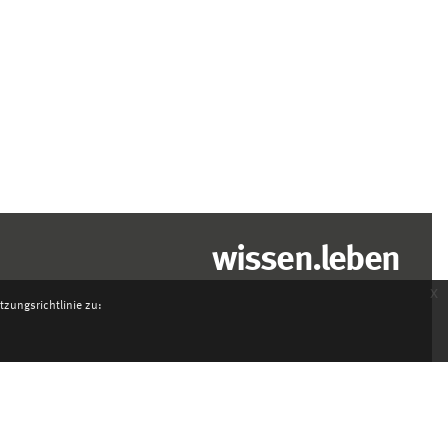
wissen.leben
x
zungsrichtlinie zu: