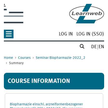
Skip to main content
LOG IN
LOG IN (SSO)
DE
EN
Home
Courses
Seminar Biopharmazie-2022_2
Summary
COURSE INFORMATION
Biopharmazie einschl. arzneiformenbezogener