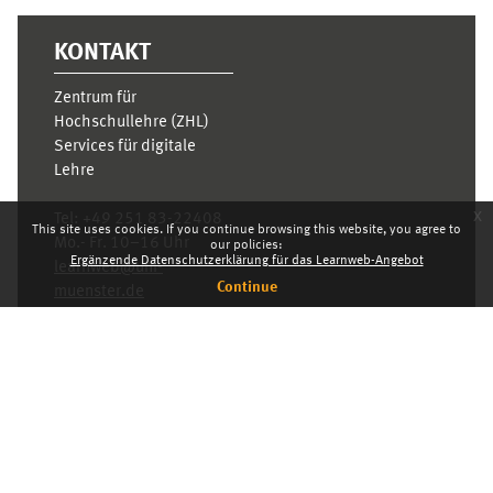
KONTAKT
Zentrum für
Hochschullehre (ZHL)
Services für digitale
Lehre
x
Tel:
+49 251 83-22408
This site uses cookies. If you continue browsing this website, you agree to
Mo.- Fr. 10–16 Uhr
our policies:
Ergänzende Datenschutzerklärung für das Learnweb-Angebot
learnweb@uni-
Continue
muenster.de
Privacy statement
Switch to the standard theme
Dashboard
English ‎(en)‎
Deutsch ‎(de)‎
English ‎(en)‎