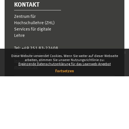
KONTAKT
Zentrum für
Hochschullehre (ZHL)
Services für digitale
Lehre
Tel:
+49 251 83-22408
x
Mo.- Fr. 10–16 Uhr
Diese Website verwendet Cookies. Wenn Sie weiter auf dieser Webseite
arbeiten, stimmen Sie unserer Nutzungsrichtlinie zu:
learnweb@uni-
Ergänzende Datenschutzerklärung für das Learnweb-Angebot
muenster.de
Fortsetzen
Datenschutzhinweis
Standarddesign
Dashboard
Deutsch ‎(de)‎
Deutsch ‎(de)‎
English ‎(en)‎