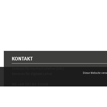
KONTAKT
Zentrum für Hochschullehre (ZHL)
Diese Website verw
Services für digitale Lehre
Tel:
+49 251 83-22408
Mo.- Fr. 10–16 Uhr
learnweb@uni-muenster.de
Datenschutzhinweis