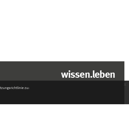
wissen.leben
x
zungsrichtlinie zu: