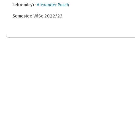
Lehrende/r:
Alexander Pusch
Semester
:
WiSe 2022/23
Ergänzungsblöcke