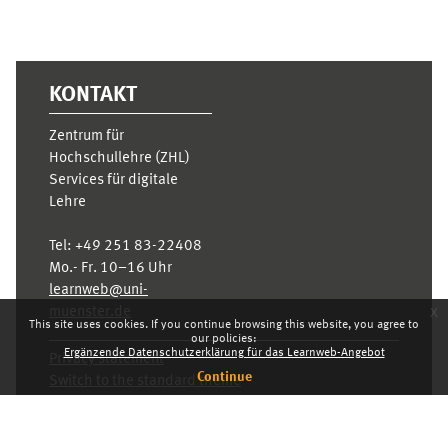
KONTAKT
Zentrum für
Hochschullehre (ZHL)
Services für digitale
Lehre
Tel:
+49 251 83-22408
Mo.- Fr. 10–16 Uhr
learnweb@uni-
x
muenster.de
This site uses cookies. If you continue browsing this website, you agree to
our policies:
Ergänzende Datenschutzerklärung für das Learnweb-Angebot
Privacy statement
Continue
Switch to the standard theme
Dashboard
English ‎(en)‎