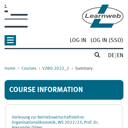
Skip to main content
LOG IN
LOG IN (SSO)
DE
EN
Home
Courses
VZBO-2022_2
Summary
COURSE INFORMATION
Vorlesung zur Betriebswirtschaftslehre:
Organisationsökonomik, WS 2022/23, Prof. Dr.
Alexander Dilger