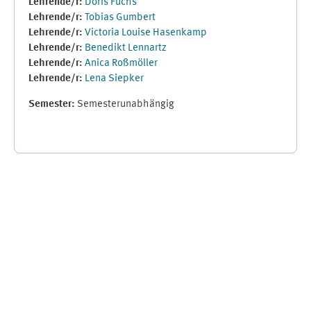
Lehrende/r:
Doris Fuchs
Lehrende/r:
Tobias Gumbert
Lehrende/r:
Victoria Louise Hasenkamp
Lehrende/r:
Benedikt Lennartz
Lehrende/r:
Anica Roßmöller
Lehrende/r:
Lena Siepker
Semester
:
Semesterunabhängig