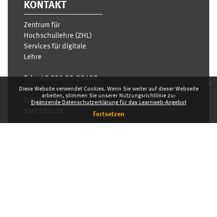
KONTAKT
Zentrum für
Hochschullehre (ZHL)
Services für digitale
Lehre
Tel:
+49 251 83-22408
x
Mo.- Fr. 10–16 Uhr
Diese Website verwendet Cookies. Wenn Sie weiter auf dieser Webseite
arbeiten, stimmen Sie unserer Nutzungsrichtlinie zu:
learnweb@uni-
Ergänzende Datenschutzerklärung für das Learnweb-Angebot
muenster.de
Fortsetzen
Datenschutzhinweis
Standarddesign
Dashboard
Deutsch ‎(de)‎
Deutsch ‎(de)‎
English ‎(en)‎