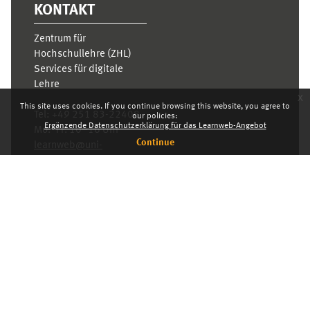
KONTAKT
Zentrum für
Hochschullehre (ZHL)
Services für digitale
Lehre
x
This site uses cookies. If you continue browsing this website, you agree to
Tel:
+49 251 83-22408
our policies:
Ergänzende Datenschutzerklärung für das Learnweb-Angebot
Mo.- Fr. 10–16 Uhr
Continue
learnweb@uni-
muenster.de
Privacy statement
Switch to the standard theme
Dashboard
English ‎(en)‎
Deutsch ‎(de)‎
English ‎(en)‎