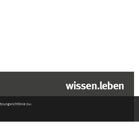
wissen.leben
x
zungsrichtlinie zu: