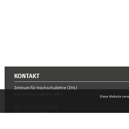
Ergänzungsblöcke
KONTAKT
Zentrum für Hochschullehre (ZHL)
Services für digitale Lehre
Diese Website verw
Tel:
+49 251 83-22408
Mo.- Fr. 10–16 Uhr
learnweb@uni-muenster.de