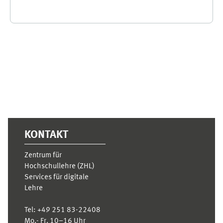
Ergänzungsblöcke
KONTAKT
Zentrum für
Hochschullehre (ZHL)
Services für digitale
Lehre
Tel:
+49 251 83-22408
Mo.- Fr. 10–16 Uhr