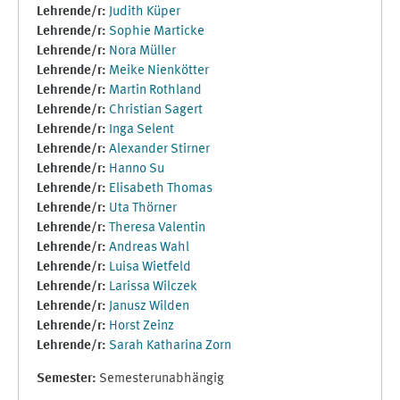
Lehrende/r:
Judith Küper
Lehrende/r:
Sophie Marticke
Lehrende/r:
Nora Müller
Lehrende/r:
Meike Nienkötter
Lehrende/r:
Martin Rothland
Lehrende/r:
Christian Sagert
Lehrende/r:
Inga Selent
Lehrende/r:
Alexander Stirner
Lehrende/r:
Hanno Su
Lehrende/r:
Elisabeth Thomas
Lehrende/r:
Uta Thörner
Lehrende/r:
Theresa Valentin
Lehrende/r:
Andreas Wahl
Lehrende/r:
Luisa Wietfeld
Lehrende/r:
Larissa Wilczek
Lehrende/r:
Janusz Wilden
Lehrende/r:
Horst Zeinz
Lehrende/r:
Sarah Katharina Zorn
Semester
:
Semesterunabhängig