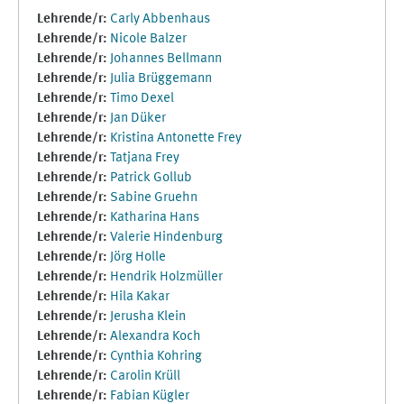
Lehrende/r:
Carly Abbenhaus
Lehrende/r:
Nicole Balzer
Lehrende/r:
Johannes Bellmann
Lehrende/r:
Julia Brüggemann
Lehrende/r:
Timo Dexel
Lehrende/r:
Jan Düker
Lehrende/r:
Kristina Antonette Frey
Lehrende/r:
Tatjana Frey
Lehrende/r:
Patrick Gollub
Lehrende/r:
Sabine Gruehn
Lehrende/r:
Katharina Hans
Lehrende/r:
Valerie Hindenburg
Lehrende/r:
Jörg Holle
Lehrende/r:
Hendrik Holzmüller
Lehrende/r:
Hila Kakar
Lehrende/r:
Jerusha Klein
Lehrende/r:
Alexandra Koch
Lehrende/r:
Cynthia Kohring
Lehrende/r:
Carolin Krüll
Lehrende/r:
Fabian Kügler