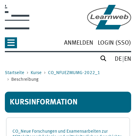
Zum Hauptinhalt
ANMELDEN
LOGIN (SSO)
DE
EN
Startseite
Kurse
CO_NFUEZMUMG-2022_1
Beschreibung
KURSINFORMATION
CO_Neue Forschungen und Examensarbeiten zur