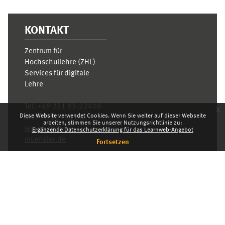
KONTAKT
Zentrum für
Hochschullehre (ZHL)
Services für digitale
Lehre
Tel:
+49 251 83-22408
x
Diese Website verwendet Cookies. Wenn Sie weiter auf dieser Webseite
Mo.- Fr. 10–16 Uhr
arbeiten, stimmen Sie unserer Nutzungsrichtlinie zu:
learnweb@uni-
Ergänzende Datenschutzerklärung für das Learnweb-Angebot
muenster.de
Fortsetzen
Datenschutzhinweis
Standarddesign
Dashboard
Deutsch ‎(de)‎
Deutsch ‎(de)‎