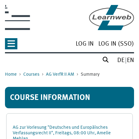
Skip to main content
LOG IN
LOG IN (SSO)
DE
EN
Home
Courses
AG VerfR II AM
Summary
COURSE INFORMATION
AG zur Vorlesung "Deutsches und Europäisches
Verfassungsrecht II", Freitags, 08:00 Uhr, Amelie
Mehlan