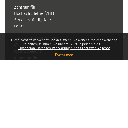
Zentrum für
Hochschullehre (ZHL)
Services für digitale
Lehre
x
Tel:
+49 251 83-22408
Diese Website verwendet Cookies. Wenn Sie weiter auf dieser Webseite
arbeiten, stimmen Sie unserer Nutzungsrichtlinie zu:
Mo.- Fr. 10–16 Uhr
Ergänzende Datenschutzerklärung für das Learnweb-Angebot
learnweb@uni-
Fortsetzen
muenster.de
Datenschutzhinweis
Standarddesign
Dashboard
Deutsch ‎(de)‎
Deutsch ‎(de)‎
English ‎(en)‎
INDEX
KARRIERE
DATENSCHUTZHINWEIS
IMPRESSUM
Powered by
Moodle
© 2026 Universität Münster