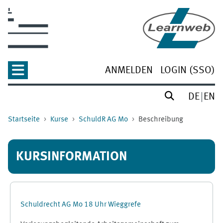
Zum Hauptinhalt
ANMELDEN
LOGIN (SSO)
DE
EN
Startseite
Kurse
SchuldR AG Mo
Beschreibung
KURSINFORMATION
Schuldrecht AG Mo 18 Uhr Wieggrefe