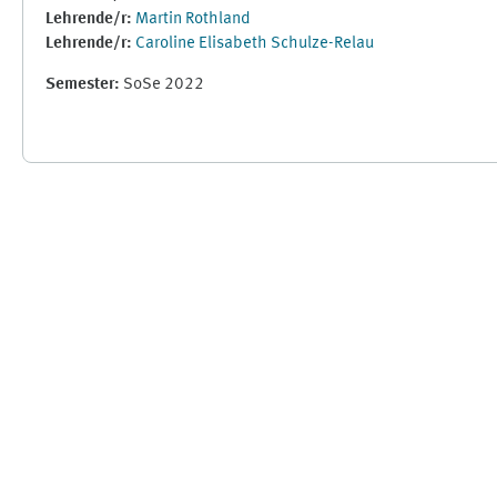
Lehrende/r:
Martin Rothland
Lehrende/r:
Caroline Elisabeth Schulze-Relau
Semester
:
SoSe 2022
Ergänzungsblöcke