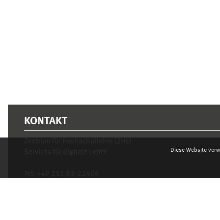
KONTAKT
Zentrum für Hochschullehre (ZHL)
Diese Website verw
Services für digitale Lehre
Tel:
+49 251 83-22408
Mo.- Fr. 10–16 Uhr
learnweb@uni-muenster.de
Datenschutzhinweis