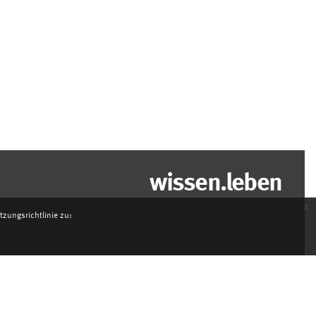
wissen.leben
x
zungsrichtlinie zu: