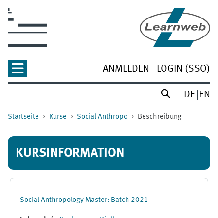
Zum Hauptinhalt
ANMELDEN
LOGIN (SSO)
DE
EN
Startseite
Kurse
Social Anthropo
Beschreibung
KURSINFORMATION
Social Anthropology Master: Batch 2021