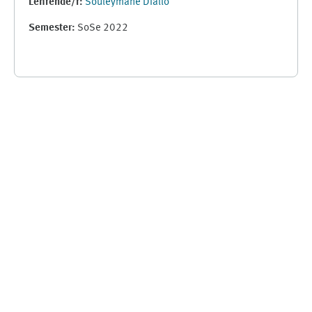
Lehrende/r:
Souleymane Diallo
Semester
:
SoSe 2022